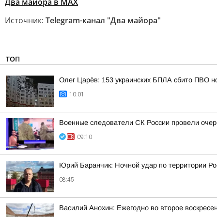
Два майора в МАХ
Источник:
Telegram-канал "Два майора"
ТОП
Олег Царёв: 153 украинских БПЛА сбито ПВО н
10:01
Военные следователи СК России провели очер
09:10
Юрий Баранчик: Ночной удар по территории Ро
08:45
Василий Анохин: Ежегодно во второе воскресе