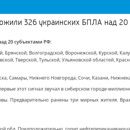
ожили 326 украинских БПЛА над 20 
ад 20 субъектами РФ:
, Брянской, Волгоградской, Воронежской, Курской, Кал
вской, Тверской, Тульской, Ульяновской областей, Крас
ска, Самары, Нижнего Новгорода, Сочи, Казани, Нижнека
первые этот сигнал звучал в сибирском городе-миллионн
рывы. Предварительно ранены три мирных жителя. Вр
кой обл. Предположительно, горит нефтеперекачивающа