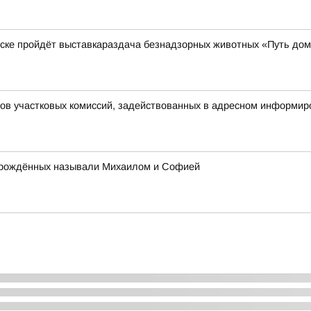
нске пройдёт выставкараздача безнадзорных животных «Путь до
нов участковых комиссий, задействованных в адресном информир
ворождённых называли Михаилом и Софией