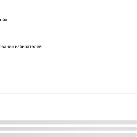
мой»
овании избирателей