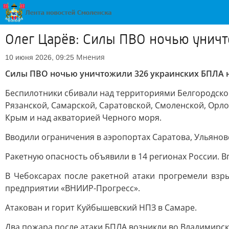
Олег Царёв: Силы ПВО ночью уничт
Мнения
10 июня 2026, 09:25
Силы ПВО ночью уничтожили 326 украинских БПЛА н
Беспилотники сбивали над территориями Белгородской
Рязанской, Самарской, Саратовской, Смоленской, Орло
Крым и над акваторией Черного моря.
Вводили ограничения в аэропортах Саратова, Ульянов
Ракетную опасность объявили в 14 регионах России. В
В Чебоксарах после ракетной атаки прогремели вз
предприятии «ВНИИР-Прогресс».
Атакован и горит Куйбышевский НПЗ в Самаре.
Два пожара после атаки БПЛА возникли во Владимирс