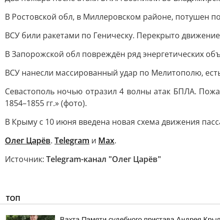
В Ростовской обл, в Миллеровском районе, потушен п
ВСУ били ракетами по Геническу. Перекрыто движение 
В Запорожской обл повреждён ряд энергетических объ
ВСУ нанесли массированный удар по Мелитополю, есть
Севастополь ночью отразил 4 волны атак БПЛА. Пож
1854–1855 гг.» (фото).
В Крыму с 10 июня введена новая схема движения пасс
Олег Царёв
.
Telegram
и
Max
.
Источник:
Telegram-канал "Олег Царёв"
ТОП
Вахта Памяти судебного пристава Андрея Кры