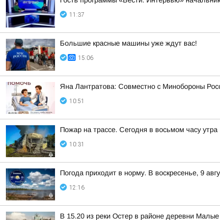
Гость программы «Вести. Интервью» начальник
11:37
Большие красные машины уже ждут вас!
15:06
Яна Лантратова: Совместно с Минобороны Росс
10:51
Пожар на трассе. Сегодня в восьмом часу утр
10:31
Погода приходит в норму. В воскресенье, 9 ав
12:16
В 15.20 из реки Остер в районе деревни Малы