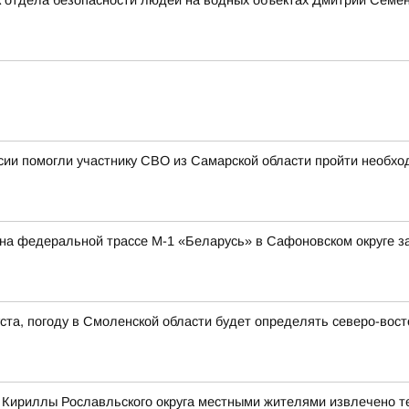
 отдела безопасности людей на водных объектах Дмитрий Семено
ии помогли участнику СВО из Самарской области пройти необхо
а на федеральной трассе М-1 «Беларусь» в Сафоновском округе 
густа, погоду в Смоленской области будет определять северо-во
е Кириллы Рославльского округа местными жителями извлечено т