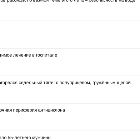
в рассказал о важной теме этого лета – безопасность на воде
димое лечение в госпитале
загорелся седельный тягач с полуприцепом, гружённым щепой
сточная периферия антициклона
ело 55-летнего мужчины