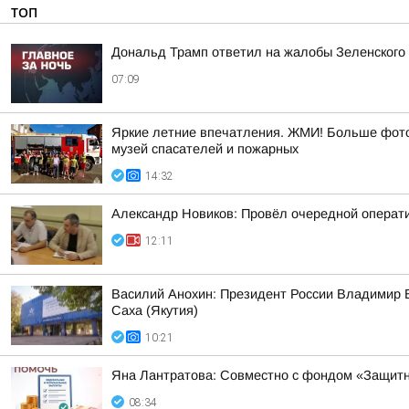
ТОП
Дональд Трамп ответил на жалобы Зеленского н
07:09
Яркие летние впечатления. ЖМИ! Больше фото 
музей спасателей и пожарных
14:32
Александр Новиков: Провёл очередной операти
12:11
Василий Анохин: Президент России Владимир В
Саха (Якутия)
10:21
Яна Лантратова: Совместно с фондом «Защитн
08:34