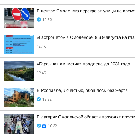
В центре Смоленска перекроют улицы на врем
12:53
«ГастроЛето» в Смоленске. 8 и 9 августа на гл
12:46
«Гаражная амнистия» продлена до 2031 года
13:49
В Рославле, к счастью, обошлось без жертв
12:22
В лагерях Смоленской области проходят проф
10:32