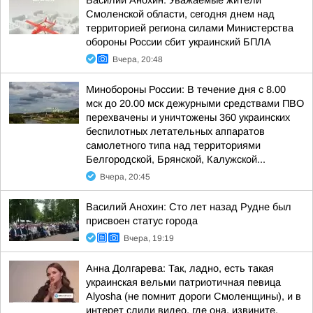
Василий Анохин: Уважаемые жители
Смоленской области, сегодня днем над
территорией региона силами Министерства
обороны России сбит украинский БПЛА
Вчера, 20:48
Минобороны России: В течение дня с 8.00
мск до 20.00 мск дежурными средствами ПВО
перехвачены и уничтожены 360 украинских
беспилотных летательных аппаратов
самолетного типа над территориями
Белгородской, Брянской, Калужской...
Вчера, 20:45
Василий Анохин: Сто лет назад Рудне был
присвоен статус города
Вчера, 19:19
Анна Долгарева: Так, ладно, есть такая
украинская вельми патриотичная певица
Alyosha (не помнит дороги Смоленщины), и в
интерет слили видео, где она, извините,