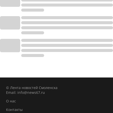
© Лента новостей Смоленска
Email:
info@news67.ru
О нас
Контакты