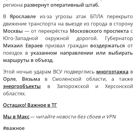
региона
развернут оперативный штаб.
В
Ярославле
из-за угрозы атак БПЛА перекрыто
движение транспорта на выезде из города в сторону
Москвы
— от перекрёстка
Московского проспекта
с
Юго-Западной окружной дорогой. Губернатор
Михаил Евраев
призвал граждан
воздержаться
от
поездок в
указанном направлении или выбирать
маршруты в объезд
.
Этой ночью ударам ВСУ подверглись
многоэтажка
в
Орле
,
Вязьма
в Смоленской области, а также
энергообъекты
в Запорожской и Херсонской
областях.
Осташко! Важное в ТГ
Мы в Макс
— читайте новости без сбоев и VPN
#важное