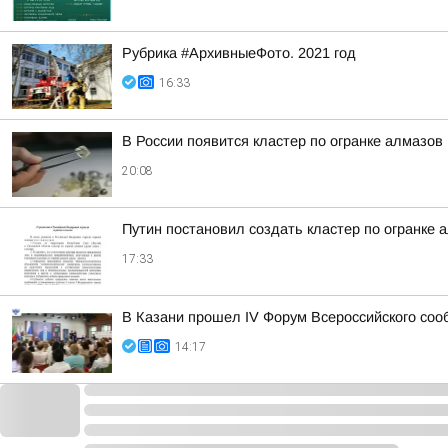
Рубрика #АрхивныеФото. 2021 год
16:33
В России появится кластер по огранке алмазов
20:08
Путин постановил создать кластер по огранке 
17:33
В Казани прошел IV Форум Всероссийского соо
14:17