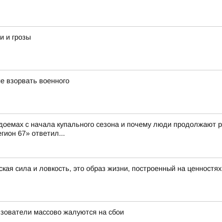
и и грозы
е взорвать военного
доемах с начала купального сезона и почему люди продолжают р
гион 67» ответил...
ская сила и ловкость, это образ жизни, построенный на ценностя
льзователи массово жалуются на сбои