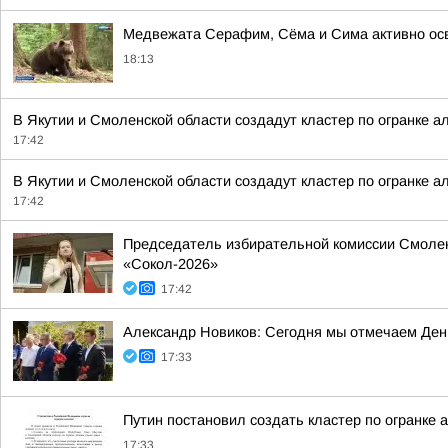
Медвежата Серафим, Сёма и Сима активно осв
18:13
В Якутии и Смоленской области создадут кластер по огранке а
17:42
В Якутии и Смоленской области создадут кластер по огранке а
17:42
Председатель избирательной комиссии Смолен
«Сокол-2026»
17:42
Александр Новиков: Сегодня мы отмечаем День
17:33
Путин постановил создать кластер по огранке 
17:33