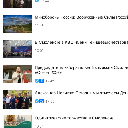
17:22
Минобороны России: Вооруженные Силы Россий
11:48
В Смоленске в КВЦ имени Тенишевых чествова
20:08
Председатель избирательной комиссии Смолен
«Сокол-2026»
17:42
Александр Новиков: Сегодня мы отмечаем День
17:33
Одигитриевские торжества в Смоленске
19:21