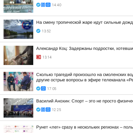
14:40
На смену тропической жаре идут сильные дожд
13:52
Александр Коц: Задержаны подростки, хотевши
13:14
Сколько трагедий произошло на смоленских во
другие острые вопросы в эфире телеканала «Ре
17:05
Василий Анохин: Спорт – это не просто физиче
12:25
Рунет «лег» сразу в нескольких регионах – по