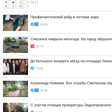
14:17
Профилактический рейд в летнюю жару
16:03
Смоленск накрыла непогода. На город обруши
20:13
До большого концерта звёзд на площади Ленин
16:03
Александр Новиков: Все службы Смоленска пер
19:34
С учетом позиции прокуратуры Заднепровского