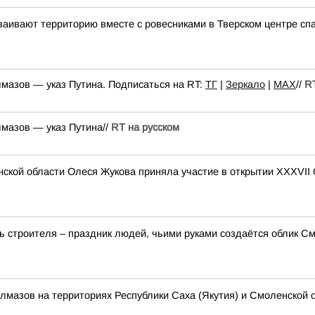
аивают территорию вместе с ровесниками в Тверском центре сп
лмазов — указ Путина. Подписаться на RT:
ТГ
|
Зеркало
|
MAX
//
RT
лмазов — указ Путина//
RT на русском
ской области Олеся Жукова приняла участие в открытии XXXVII
 строителя – праздник людей, чьими руками создаётся облик См
алмазов на территориях Республики Саха (Якутия) и Смоленской 