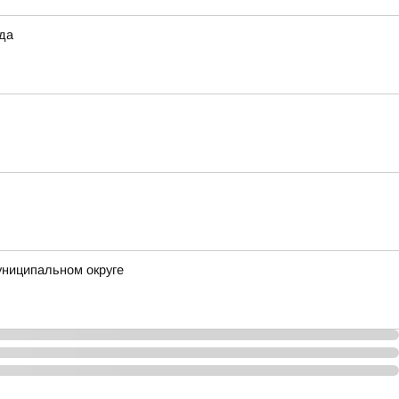
ода
униципальном округе