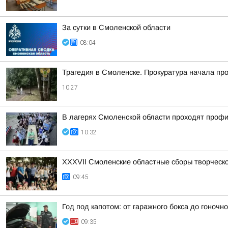
За сутки в Смоленской области
08:04
Трагедия в Смоленске. Прокуратура начала пр
10:27
В лагерях Смоленской области проходят проф
10:32
XXXVII Смоленские областные сборы творческ
09:45
Год под капотом: от гаражного бокса до гоночно
09:35