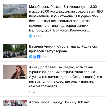
Минобороны России: В течение дня с 8.00
мск до 20.00 мск дежурными средствами ПВО
перехвачены и уничтожены 360 украинских
беспилотных летательных аппаратов
самолетного типа над территориями
Белгородской, Брянской, Калужской...
20:45
Василий Анохин: Сто лет назад Рудне был
присвоен статус города
19:19
Анна Долгарева: Так, ладно, есть такая
украинская вельми патриотичная певица
Alyosha (не помнит дороги Смоленщины), и в
интерет слили видео, где она, извините,
сексом трахается
18:43
Артём Туров: Городу Починку 100 лет.