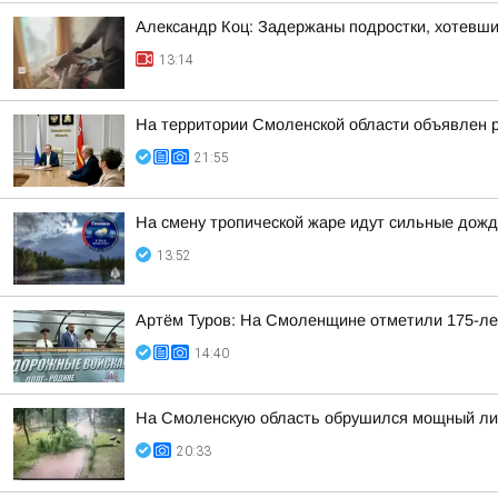
Александр Коц: Задержаны подростки, хотевши
13:14
На территории Смоленской области объявлен 
21:55
На смену тропической жаре идут сильные дожд
13:52
Артём Туров: На Смоленщине отметили 175-ле
14:40
На Смоленскую область обрушился мощный лив
20:33