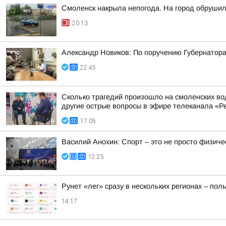
Смоленск накрыла непогода. На город обруши
20:13
Александр Новиков: По поручению Губернатора
22:45
Сколько трагедий произошло на смоленских во
другие острые вопросы в эфире телеканала «Ре
17:05
Василий Анохин: Спорт – это не просто физиче
12:25
Рунет «лег» сразу в нескольких регионах – по
14:17