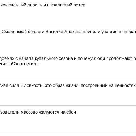
лись сильный ливень и шквалистый ветер
 Смоленской области Василия Анохина приняли участие в опера
доемах с начала купального сезона и почему люди продолжают р
гион 67» ответил...
ская сила и ловкость, это образ жизни, построенный на ценностя
льзователи массово жалуются на сбои