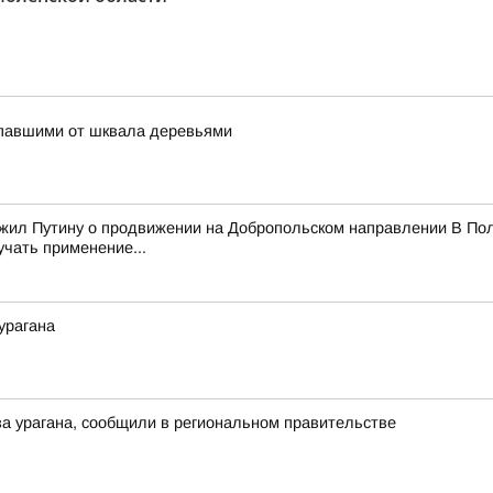
упавшими от шквала деревьями
ожил Путину о продвижении на Добропольском направлении В Пол
учать применение...
урагана
а урагана, сообщили в региональном правительстве