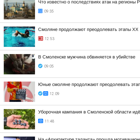
Что известно о последствиях атак на регионы 
09:35
Смоляне продолжают преодолевать этапы XX 
12:53
В Смоленске мужчина обвиняется в убийстве
09:05
Юные смоляне продолжают преодолевать этап
12:09
Уборочная кампания в Смоленской области ид
11:48
На «Архитектуре таланта» прошла мотивацион