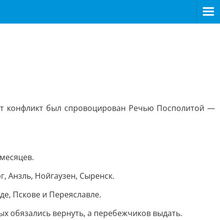
тот конфликт был спровоцирован Речью Посполитой —
месяцев.
, Анзль, Нойгаузен, Сыренск.
де, Пскове и Переяславле.
х обязались вернуть, а перебежчиков выдать.