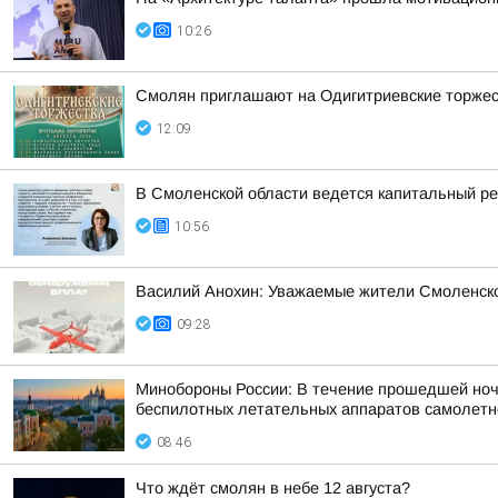
10:26
Смолян приглашают на Одигитриевские торжест
12:09
В Смоленской области ведется капитальный р
10:56
Василий Анохин: Уважаемые жители Смоленско
09:28
Минобороны России: В течение прошедшей ночи 
беспилотных летательных аппаратов самолетног
08:46
Что ждёт смолян в небе 12 августа?