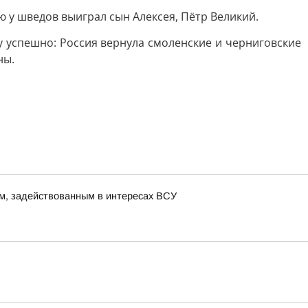
 у шведов выиграл сын Алексея, Пётр Великий.
у успешно: Россия вернула смоленские и черниговские
ны.
м, задействованным в интересах ВСУ