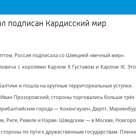
был подписан Кардисский мир
рптом, Россия подписала со Швецией «вечный мир».
овича с королями Карлом X Густавом и Карлом XI. Э
Балтике и пошла на крупные территориальные уступки.
 Иван Прозоровский; стороны торговались больше трёх 
рибалтийские города — Кокенгаузен, Дерпт, Мариенбург
, Риге, Ревеле и Нарве. Шведским — в Москве, Новгоро
стороны по пути к дружественным государствам. Пленны