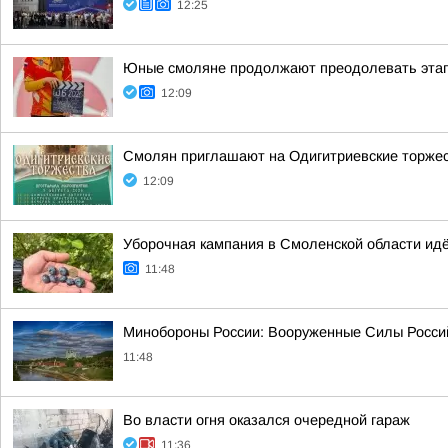
12:25
Юные смоляне продолжают преодолевать этап
12:09
Смолян приглашают на Одигитриевские торжест
12:09
Уборочная кампания в Смоленской области ид
11:48
Минобороны России: Вооруженные Силы Россий
11:48
Во власти огня оказался очередной гараж
11:36