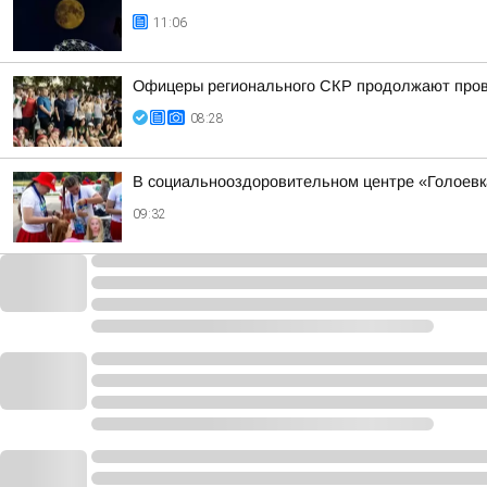
11:06
Офицеры регионального СКР продолжают прово
08:28
В социальнооздоровительном центре «Голоевк
09:32