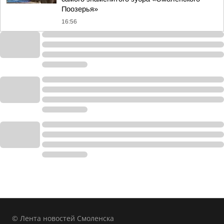
Поозерья»
16:56
© Лента новостей Смоленска