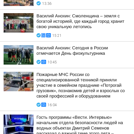
13:36
Василий Анохин: Смоленщина – земля с
богатой историей, где каждый город хранит
свою уникальную летопись
15:21
Василий Анохин: Сегодня в России
отмечается День физкультурника
10:45
Пожарные МЧС России со
специализированной техникой приняли
участие в семейном празднике «Потрогай
грузовик», познакомив детей и взрослых со
своей профессией и оборудованием
16:04
Гость программы «Вести. Интервью»
начальник отдела безопасности людей на
водных объектах Дмитрий Семенов
рассказал о важной теме этого лета –