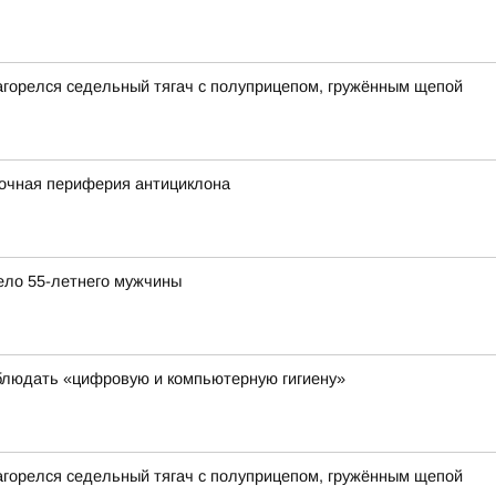
загорелся седельный тягач с полуприцепом, гружённым щепой
сточная периферия антициклона
ело 55-летнего мужчины
блюдать «цифровую и компьютерную гигиену»
загорелся седельный тягач с полуприцепом, гружённым щепой