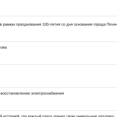
я в рамках празднования 100-летия со дня основания города По
лова
 восстановлению электроснабжения
й историей, где каждый город хранит свою уникальную летопись