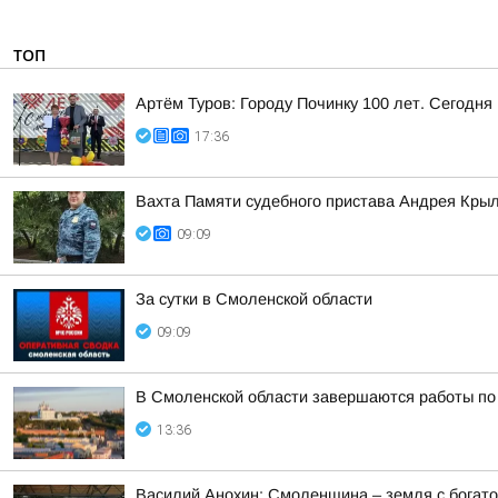
ТОП
Артём Туров: Городу Починку 100 лет. Сегодн
17:36
Вахта Памяти судебного пристава Андрея Кры
09:09
За сутки в Смоленской области
09:09
В Смоленской области завершаются работы по
13:36
Василий Анохин: Смоленщина – земля с богато