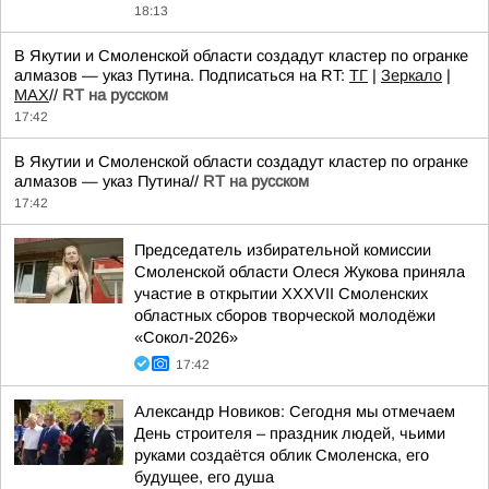
18:13
В Якутии и Смоленской области создадут кластер по огранке
алмазов — указ Путина. Подписаться на RT:
ТГ
|
Зеркало
|
MAX
//
RT на русском
17:42
В Якутии и Смоленской области создадут кластер по огранке
алмазов — указ Путина//
RT на русском
17:42
Председатель избирательной комиссии
Смоленской области Олеся Жукова приняла
участие в открытии XXXVII Смоленских
областных сборов творческой молодёжи
«Сокол-2026»
17:42
Александр Новиков: Сегодня мы отмечаем
День строителя – праздник людей, чьими
руками создаётся облик Смоленска, его
будущее, его душа