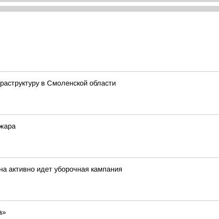
аструктуру в Смоленской области
 жара
на активно идет уборочная кампания
а»