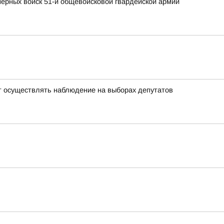
ерных войск 51-й общевойсковой гвардейской армии
т осуществлять наблюдение на выборах депутатов