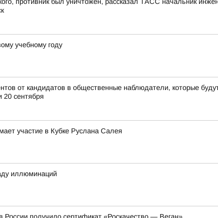
ого, противник был уничтожен, рассказал ТАСС начальник инжен
ск
вому учебному году
нтов от кандидатов в общественные наблюдатели, которые буду
и 20 сентября
мает участие в Кубке Руслана Салея
раду иллюминаций
в России получило сертификат «Роскачество — Веган»