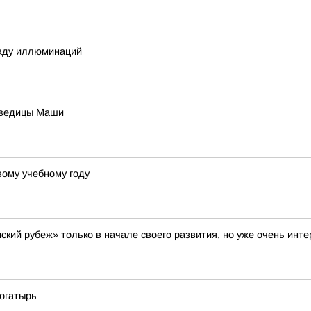
раду иллюминаций
дведицы Маши
вому учебному году
кий рубеж» только в начале своего развития, но уже очень инт
огатырь