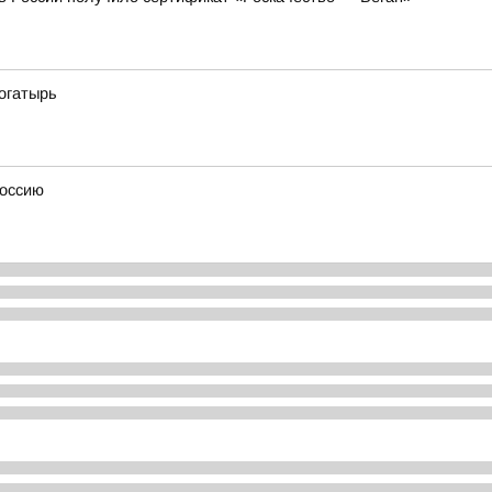
огатырь
Россию