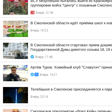
ВСУ безуспешно пытались выйти из Красноярск
группировки войск "Центр" с позывным Смолен
Вчера, 12:39
В Смоленской области идёт приёмка школ к но
Вчера, 19:23
В Смоленской области стартовал прием докуме
Государственной Думы девятого созыва 18, 19 
Вчера, 17:48
Артём Туров: Хоккейный клуб "Славутич" прини
Вчера, 16:21
Телебашня в Смоленске присоединяется к па
Вчера, 20:16
Смоленское предприятие «Роял Кейк» первым 