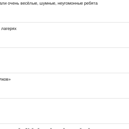
тали очень весёлые, шумные, неугомонные ребята
 лагерях
лков»