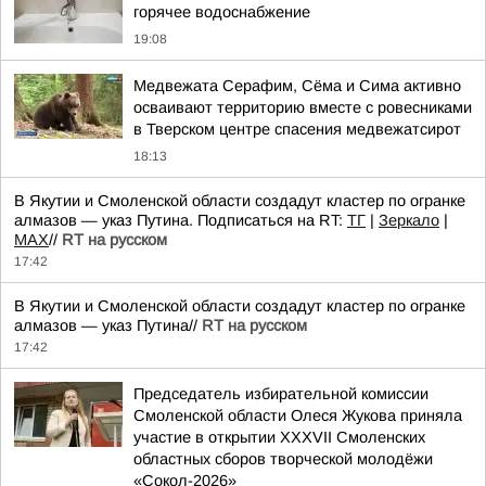
горячее водоснабжение
19:08
Медвежата Серафим, Сёма и Сима активно
осваивают территорию вместе с ровесниками
в Тверском центре спасения медвежатсирот
18:13
В Якутии и Смоленской области создадут кластер по огранке
алмазов — указ Путина. Подписаться на RT:
ТГ
|
Зеркало
|
MAX
//
RT на русском
17:42
В Якутии и Смоленской области создадут кластер по огранке
алмазов — указ Путина//
RT на русском
17:42
Председатель избирательной комиссии
Смоленской области Олеся Жукова приняла
участие в открытии XXXVII Смоленских
областных сборов творческой молодёжи
«Сокол-2026»