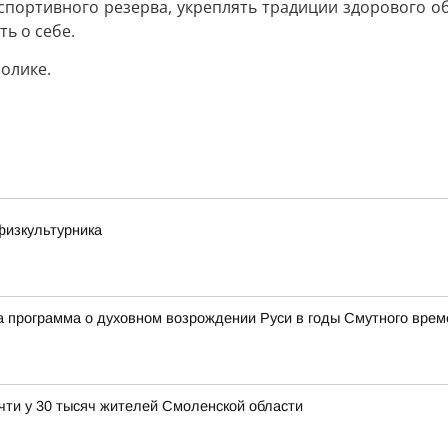
а спортивного резерва, укреплять традиции здорового о
ь о себе.
олике.
физкультурника
 программа о духовном возрождении Руси в годы Смутного врем
чти у 30 тысяч жителей Смоленской области