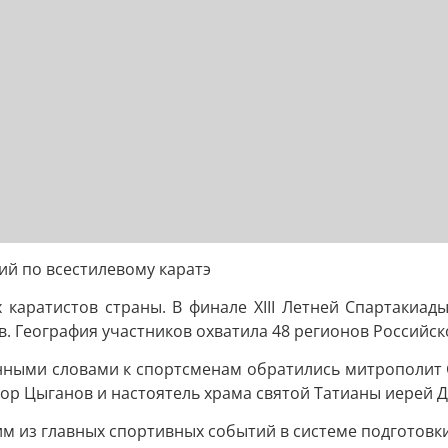
ий по всестилевому каратэ
каратистов страны. В финале XIII Летней Спартакиад
. География участников охватила 48 регионов Российс
нными словами к спортсменам обратились митрополит 
гор Цыганов и настоятель храма святой Татианы иерей
им из главных спортивных событий в системе подготовки