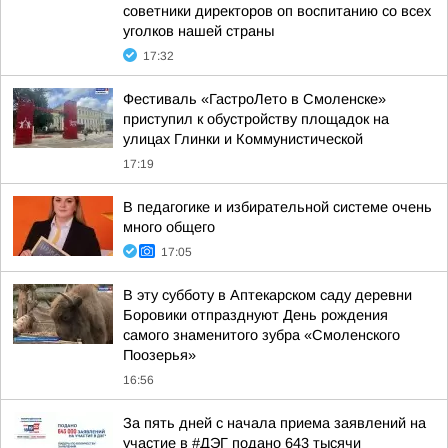
советники директоров оп воспитанию со всех
уголков нашей страны
17:32
Фестиваль «ГастроЛето в Смоленске»
приступил к обустройству площадок на
улицах Глинки и Коммунистической
17:19
В педагогике и избирательной системе очень
много общего
17:05
В эту субботу в Аптекарском саду деревни
Боровики отпразднуют День рождения
самого знаменитого зубра «Смоленского
Поозерья»
16:56
За пять дней с начала приема заявлений на
участие в #ДЭГ подано 643 тысячи