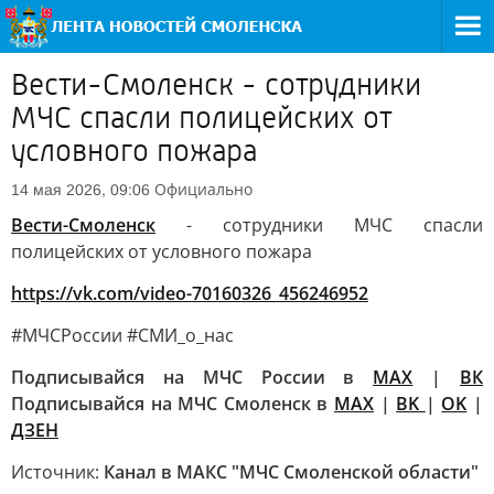
Вести-Смоленск - сотрудники
МЧС спасли полицейских от
условного пожара
Официально
14 мая 2026, 09:06
Вести-Смоленск
- сотрудники МЧС спасли
полицейских от условного пожара
https://vk.com/video-70160326_456246952
#МЧСРоссии #СМИ_о_нас
Подписывайся на МЧС России в
MAX
|
ВК
Подписывайся на МЧС Смоленск в
MAX
|
BK
|
OK
|
ДЗЕН
Источник:
Канал в МАКС "МЧС Смоленской области"