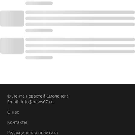
© Лента новостей Смоленска
Email:
info@news67.ru
О нас
Контакты
Редакционная политика