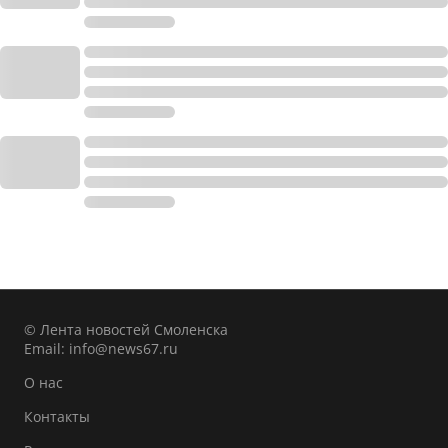
© Лента новостей Смоленска
Email:
info@news67.ru
О нас
Контакты