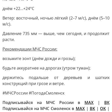
днём +22…+24°C
Ветер: восточный, ночью лёгкий (2–7 м/с), днём (5–10
м/с).
Давление 735 мм — выше, чем сегодня, и продолжит
расти.
Рекомендации МЧС России:
возьмите зонт (днём дожди и грозы);
будьте аккуратнее на дорогах (утром туман);
держитесь подальше от деревьев и шатких
конструкций при грозе и ветре.
#МЧСРоссии #ПогодаСмоленск
Подписывайся на МЧС России в
MAX
|
ВК
Подписывайся на МЧС Смоленск в
MAX
|
BK
|
OK
|