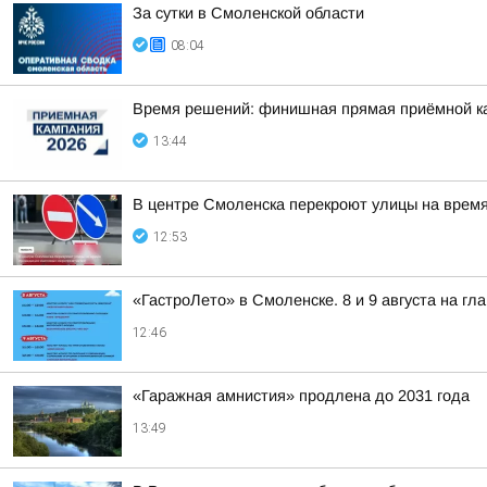
За сутки в Смоленской области
08:04
Время решений: финишная прямая приёмной к
13:44
В центре Смоленска перекроют улицы на врем
12:53
«ГастроЛето» в Смоленске. 8 и 9 августа на гл
12:46
«Гаражная амнистия» продлена до 2031 года
13:49