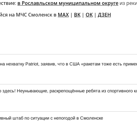
ествие
:
в Рославльском муниципальном округе
из рек
ся на МЧС Смоленск в
MAX
|
BK
|
OK
|
ДЗЕН
а нехватку Patriot, заявив, что в США «ракетам тоже есть приме
здесь! Неунывающие, раскрепощённые ребята из спортивного кл
вный штаб по ситуации с непогодой в Смоленске