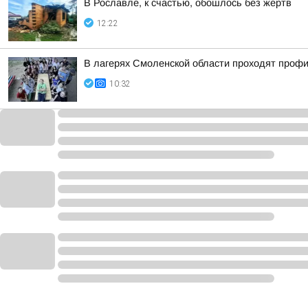
В Рославле, к счастью, обошлось без жертв
12:22
В лагерях Смоленской области проходят проф
10:32