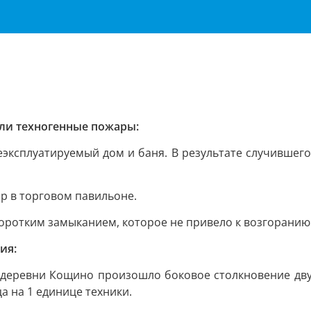
ли техногенные пожары:
неэксплуатируемый дом и баня. В результате случивше
р в торговом павильоне.
 коротким замыканием, которое не привело к возгорани
ия:
 деревни Кощино произошло боковое столкновение дву
 на 1 единице техники.