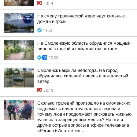
13:14
На смену тропической жаре идут сильные
дожди и грозы
13:52
На Смоленскую область обрушился мощный
ливень с грозой и шквалистым ветром
20:33
Смоленск накрыла непогода. На город
обрушились сильный ливень и шквалистый
ветер
20:13
Сколько трагедий произошло на смоленских
водоемах с начала купального сезона и
почему люди продолжают рисковать жизнью,
купаясь в запрещенных местах? На эти и
другие острые вопросы в эфире телеканала
«Регион 67» ответил...