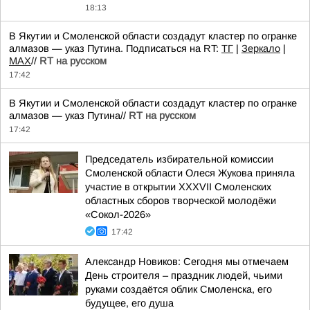
18:13
В Якутии и Смоленской области создадут кластер по огранке
алмазов — указ Путина. Подписаться на RT:
ТГ
|
Зеркало
|
MAX
//
RT на русском
17:42
В Якутии и Смоленской области создадут кластер по огранке
алмазов — указ Путина//
RT на русском
17:42
Председатель избирательной комиссии
Смоленской области Олеся Жукова приняла
участие в открытии XXXVII Смоленских
областных сборов творческой молодёжи
«Сокол-2026»
17:42
Александр Новиков: Сегодня мы отмечаем
День строителя – праздник людей, чьими
руками создаётся облик Смоленска, его
будущее, его душа