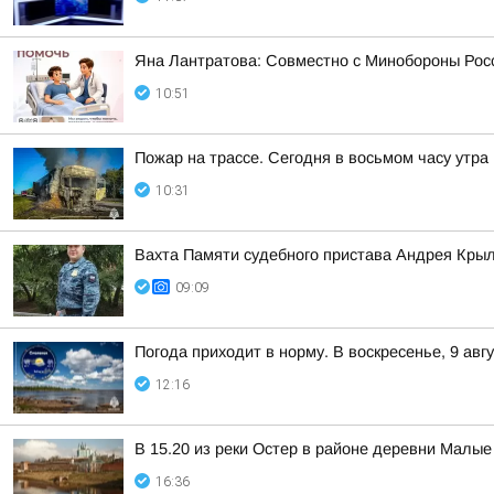
Яна Лантратова: Совместно с Минобороны Росс
10:51
Пожар на трассе. Сегодня в восьмом часу утр
10:31
Вахта Памяти судебного пристава Андрея Кры
09:09
Погода приходит в норму. В воскресенье, 9 ав
12:16
В 15.20 из реки Остер в районе деревни Малы
16:36