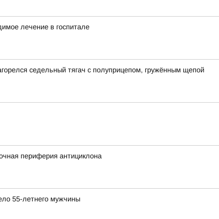
димое лечение в госпитале
загорелся седельный тягач с полуприцепом, гружённым щепой
сточная периферия антициклона
ело 55-летнего мужчины