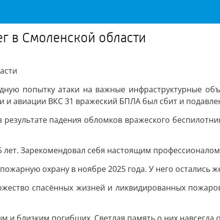
ег в Смоленской области
ласти
дную попытку атаки на важные инфраструктурные объ
 и авиации ВКС 31 вражеский БПЛА был сбит и подавле
 в результате падения обломков вражеского беспилотн
 лет. Зарекомендовал себя настоящим профессионалом 
жарную охрану в ноябре 2025 года. У него остались жен
ожество спасённых жизней и ликвидированных пожаров.
 и близким погибших. Светлая память о них навсегда о