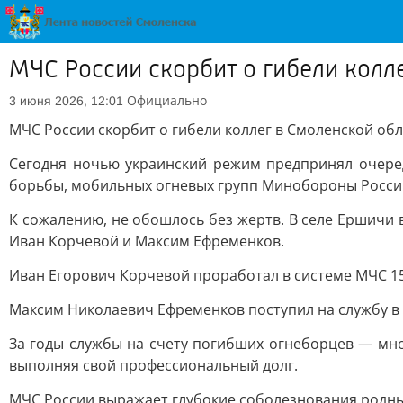
МЧС России скорбит о гибели колл
Официально
3 июня 2026, 12:01
МЧС России скорбит о гибели коллег в Смоленской об
Сегодня ночью украинский режим предпринял очере
борьбы, мобильных огневых групп Минобороны России
К сожалению, не обошлось без жертв. В селе Ершичи
Иван Корчевой и Максим Ефременков.
Иван Егорович Корчевой проработал в системе МЧС 15
Максим Николаевич Ефременков поступил на службу в по
За годы службы на счету погибших огнеборцев — мн
выполняя свой профессиональный долг.
МЧС России выражает глубокие соболезнования родным