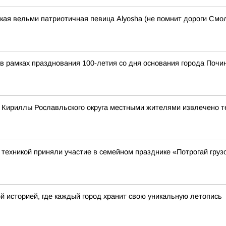
ская вельми патриотичная певица Alyosha (не помнит дороги Смол
я в рамках празднования 100-летия со дня основания города По
е Кириллы Рославльского округа местными жителями извлечено т
ехникой приняли участие в семейном празднике «Потрогай грузо
й историей, где каждый город хранит свою уникальную летопись