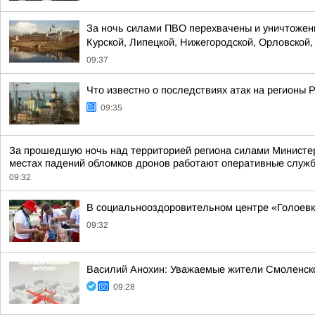
За ночь силами ПВО перехвачены и уничтожены
Курской, Липецкой, Нижегородской, Орловской, 
09:37
Что известно о последствиях атак на регионы 
09:35
За прошедшую ночь над территорией региона силами Министер
местах падений обломков дронов работают оперативные служб
09:32
В социальнооздоровительном центре «Голоевк
09:32
Василий Анохин: Уважаемые жители Смоленско
09:28