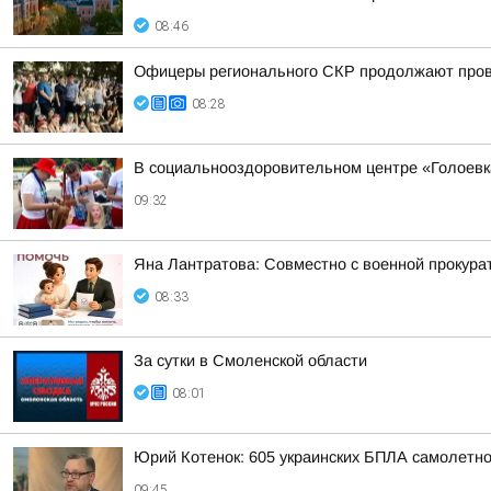
08:46
Офицеры регионального СКР продолжают прово
08:28
В социальнооздоровительном центре «Голоевк
09:32
Яна Лантратова: Совместно с военной прокура
08:33
За сутки в Смоленской области
08:01
Юрий Котенок: 605 украинских БПЛА самолетн
09:45