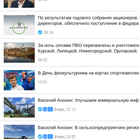
По результатам годового собрания акционеров
директоров, обеспечило поступление в федера
09:18
За ночь силами ПВО перехвачены и уничтожены
Курской, Липецкой, Нижегородской, Орловской, 
09:37
В День физкультурника на кортах спорткомпле
10:01
Василий Анохин: Улучшаем коммунальную инфр
Вчера, 22:12
Василий Анохин: В сельхозпредприятиях регио
Вчера, 20:52