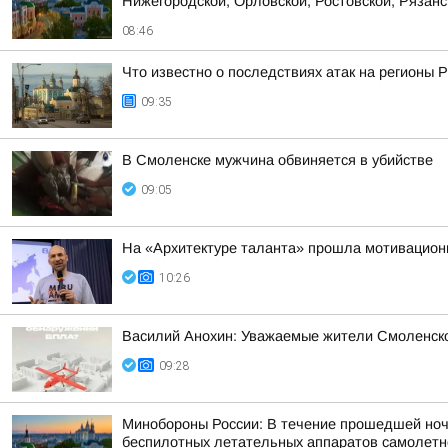
Нижегородской, Орловской, Ростовской, Рязанс
08:46
Что известно о последствиях атак на регионы 
09:35
В Смоленске мужчина обвиняется в убийстве
09:05
На «Архитектуре таланта» прошла мотивацион
10:26
Василий Анохин: Уважаемые жители Смоленско
09:28
Минобороны России: В течение прошедшей ночи 
беспилотных летательных аппаратов самолетног