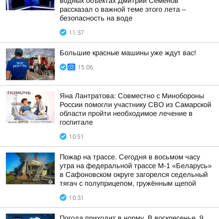
водных объектах Дмитрий Семенов
рассказал о важной теме этого лета –
безопасность на воде
11:37
Большие красные машины уже ждут вас!
15:06
Яна Лантратова: Совместно с Минобороны
России помогли участнику СВО из Самарской
области пройти необходимое лечение в
госпитале
10:51
Пожар на трассе. Сегодня в восьмом часу
утра на федеральной трассе М-1 «Беларусь»
в Сафоновском округе загорелся седельный
тягач с полуприцепом, гружённым щепой
10:31
Погода приходит в норму. В воскресенье, 9