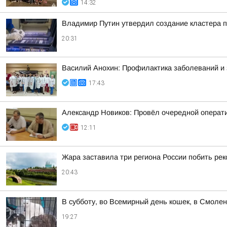
14:32
Владимир Путин утвердил создание кластера п
20:31
Василий Анохин: Профилактика заболеваний и 
17:43
Александр Новиков: Провёл очередной операти
12:11
Жара заставила три региона России побить ре
20:43
В субботу, во Всемирный день кошек, в Смоле
19:27