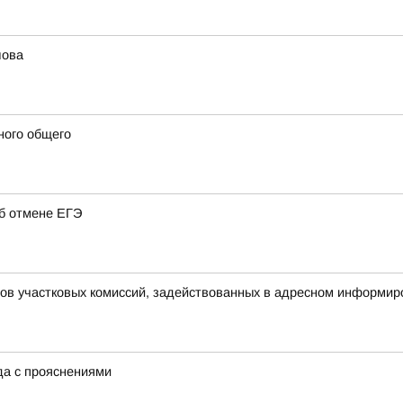
лова
ного общего
об отмене ЕГЭ
нов участковых комиссий, задействованных в адресном информир
ода с прояснениями