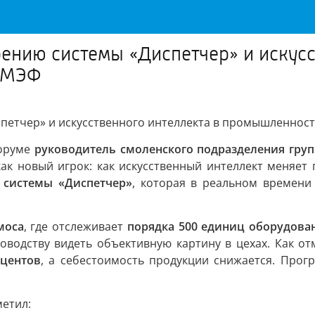
ению системы «Диспетчер» и искусс
ПМЭФ
петчер» и искусственного интеллекта в промышленнос
форуме
руководитель смоленского подразделения гру
ак новый игрок: как искусственный интеллект меняет 
системы «Диспетчер»
, которая в реальном времен
моса
, где отслеживает
порядка 500 единиц оборудова
ководству видеть объективную картину в цехах. Как от
оцентов
, а себестоимость продукции снижается. Про
етил: