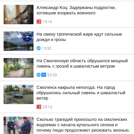
Александр Коц: Задержаны подростки,
хотевшие взорвать военного
13:14
На смену тропической жаре идут сильные
дожди и грозы
13:52
На Смоленскую область обрушился мощный
ливень с грозой и шквалистым ветром
20:33
Смоленск накрыла непогода. На город
обрушились сильный ливень и шквалистый
ветер
20:13
Сколько трагедий произошло на смоленских
водоемах с начала купального сезона и
почему люди продолжают рисковать жизнью,