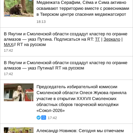
Медвежата Серафим, Сёма и Сима активно
осваивают территорию вместе с ровесниками
в Тверском центре спасения медвежатсирот
18:13
В Якутии и Смоленской области создадут кластер по огранке
алмазов — указ Путина. Подписаться на RT:
ТГ
|
Зеркало
|
MAX
//
RT на русском
17:42
В Якутии и Смоленской области создадут кластер по огранке
алмазов — указ Путина//
RT на русском
17:42
Председатель избирательной комиссии
Смоленской области Олеся Жукова приняла
участие в открытии XXXVII Смоленских
областных сборов творческой молодёжи
«Сокол-2026»
17:42
Александр Новиков: Сегодня мы отмечаем