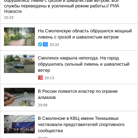
обрушились ливни с грозой и шквалистым ветром, все
службы переведены в усиленный режим работы.//
РИА
Новости
20:33
На Смоленскую область обрушился мощный
ливень с грозой и шквалистым ветром
20:33
Смоленск накрыла непогода. На город
обрушились сильный ливень и шквалистый
ветер
20:13
В России появится кластер по огранке
алмазов
20:08
В Смоленске в КВЦ имени Тенишевых
чествовали представителей спортивного
сообщества