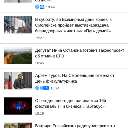
области
19:44
В субботу, во Всемирный день кошек, в
Смоленске пройдёт выставкараздача
безнадзорных животных «Путь домой»
19:27
Депутат Нина Останина готовит законопроект
об отмене ЕГЭ
18:45
Артём Туров: На Смоленщине отмечают
День физкультурника
18:24
С сегодняшнего дня начинается 16й
фестиваль IT и бизнеса «Табтабус»
18:19
В эфире Российского радиоуниверситета