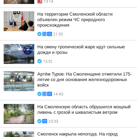
13:14
На территории Смоленской области
объявлен режим ЧС природного
происхождения
21:55
На смену тропической жаре идут сильные
дожди и грозы
13:52
Артём Туров: На Смоленщине отметили 175-
летие со дня основания железнодорожных
войск
14:40
На Смоленскую область обрушился мощный
ливень с грозой и шквалистым ветром
20:33
Смоленск накрыла непогода. На город