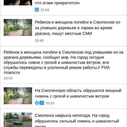
что атаки прекратятся»
21:03
Ребенок и женщина погибли в Смоленске из-
за упавших деревьев в парках во время
урагана, пишут местные СМИ
20:40
Ребенок и женщина погибли в Смоленске под упавшими из-за
урагана деревьями, сообщил мэр. На город сегодня
обрушились ливни с грозой и шквалистым ветром, все
службы переведены в усиленный режим работы.//
РИА
Новости
20:33
На Смоленскую область обрушился мощный
ливень с грозой и шквалистым ветром
20:33
Смоленск накрыла непогода. На город
обрушились сильный ливень и шквалистый
ветер