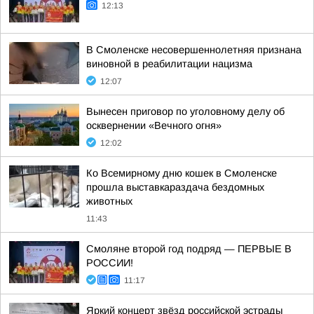
12:13
В Смоленске несовершеннолетняя признана
виновной в реабилитации нацизма
12:07
Вынесен приговор по уголовному делу об
осквернении «Вечного огня»
12:02
Ко Всемирному дню кошек в Смоленске
прошла выставкараздача бездомных
животных
11:43
Смоляне второй год подряд — ПЕРВЫЕ В
РОССИИ!
11:17
Яркий концерт звёзд российской эстрады