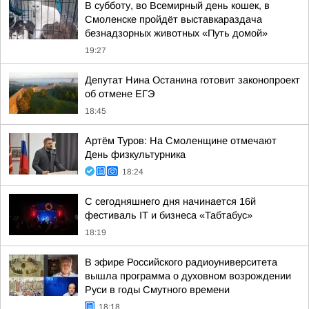
В субботу, во Всемирный день кошек, в
Смоленске пройдёт выставкараздача
безнадзорных животных «Путь домой»
19:27
Депутат Нина Останина готовит законопроект
об отмене ЕГЭ
18:45
Артём Туров: На Смоленщине отмечают
День физкультурника
18:24
С сегодняшнего дня начинается 16й
фестиваль IT и бизнеса «Табтабус»
18:19
В эфире Российского радиоуниверситета
вышла программа о духовном возрождении
Руси в годы Смутного времени
18:18