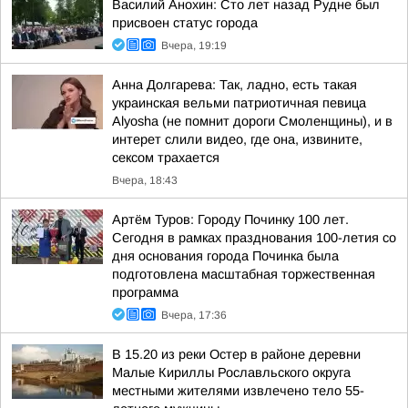
Василий Анохин: Сто лет назад Рудне был
присвоен статус города
Вчера, 19:19
Анна Долгарева: Так, ладно, есть такая
украинская вельми патриотичная певица
Alyosha (не помнит дороги Смоленщины), и в
интерет слили видео, где она, извините,
сексом трахается
Вчера, 18:43
Артём Туров: Городу Починку 100 лет.
Сегодня в рамках празднования 100-летия со
дня основания города Починка была
подготовлена масштабная торжественная
программа
Вчера, 17:36
В 15.20 из реки Остер в районе деревни
Малые Кириллы Рославльского округа
местными жителями извлечено тело 55-