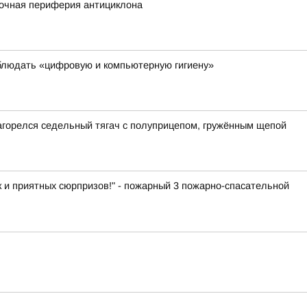
сточная периферия антициклона
блюдать «цифровую и компьютерную гигиену»
загорелся седельный тягач с полуприцепом, гружённым щепой
к и приятных сюрпризов!" - пожарный 3 пожарно-спасательной