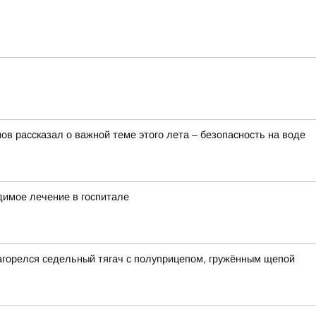
в рассказал о важной теме этого лета – безопасность на воде
димое лечение в госпитале
загорелся седельный тягач с полуприцепом, гружённым щепой