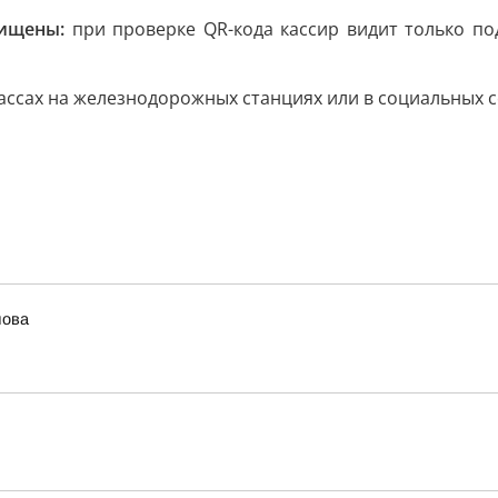
ищены:
при проверке QR-кода кассир видит только под
ассах на железнодорожных станциях или в социальных 
лова