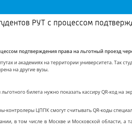
удентов РУТ с процессом подтвержд
оцессом подтверждения права на льготный проезд че
тах и академиях на территории университета. Так студ
ена на другие вузы.
 льготного билета нужно показать кассиру QR-код на эк
сиры-контролеры ЦППК смогут считывать QR-коды специ
ании, в том числе в Москве и Московской области, а т