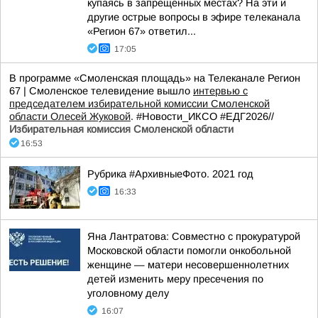
купаясь в запрещенных местах? На эти и
другие острые вопросы в эфире телеканала
«Регион 67» ответил...
17:05
В программе «Смоленская площадь» на Телеканале Регион
67 | Смоленское телевидение вышло
интервью с
председателем избирательной комиссии Смоленской
области Олесей Жуковой
. #Новости_ИКСО #ЕДГ2026//
Избирательная комиссия Смоленской области
16:53
Рубрика #АрхивныеФото. 2021 год
16:33
Яна Лантратова: Совместно с прокуратурой
Московской области помогли онкобольной
женщине — матери несовершеннолетних
детей изменить меру пресечения по
уголовному делу
16:07