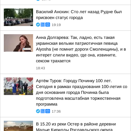
Василий Анохин: Сто лет назад Рудне был
присвоен статус города
19:19
Анна Долгарева: Так, ладно, есть такая
украинская вельми патриотичная певица
Alyosha (не помнит дороги Смоленщины), и в
интерет слили видео, где она, извините,
сексом трахается
18:43
Артём Туров: Городу Починку 100 лет.
Сегодня в рамках празднования 100-летия со
дня основания города Починка была
подготовлена масштабная торжественная
программа
17:36
В 15.20 из реки Остер в районе деревни
Малые Кириллы Рославльского округа