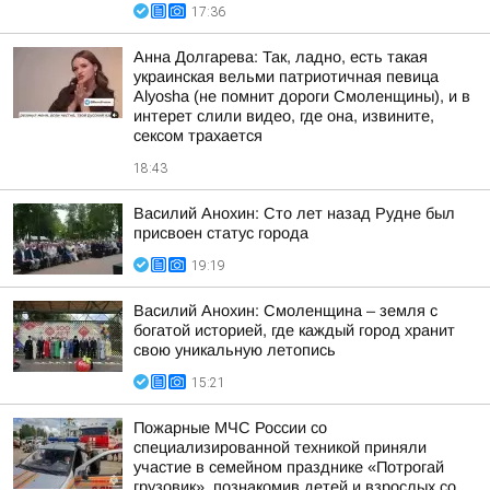
17:36
Анна Долгарева: Так, ладно, есть такая
украинская вельми патриотичная певица
Alyosha (не помнит дороги Смоленщины), и в
интерет слили видео, где она, извините,
сексом трахается
18:43
Василий Анохин: Сто лет назад Рудне был
присвоен статус города
19:19
Василий Анохин: Смоленщина – земля с
богатой историей, где каждый город хранит
свою уникальную летопись
15:21
Пожарные МЧС России со
специализированной техникой приняли
участие в семейном празднике «Потрогай
грузовик», познакомив детей и взрослых со