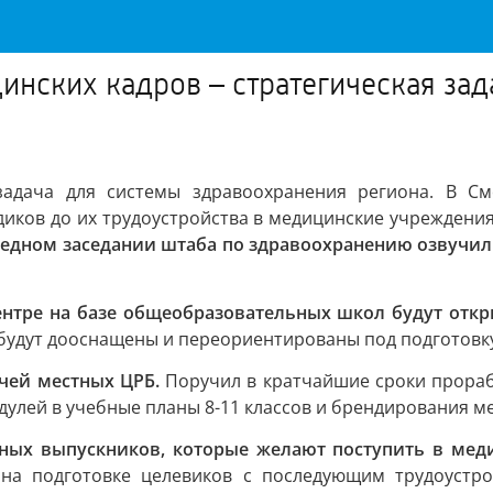
инских кадров – стратегическая за
 задача для системы здравоохранения региона. В С
диков до их трудоустройства в медицинские учреждени
редном заседании штаба по здравоохранению озвучил
ентре на базе общеобразовательных школ будут отк
 будут дооснащены и переориентированы под подготовк
чей местных ЦРБ.
Поручил в кратчайшие сроки прора
улей в учебные планы 8-11 классов и брендирования ме
ных выпускников, которые желают поступить в мед
а подготовке целевиков с последующим трудоустро