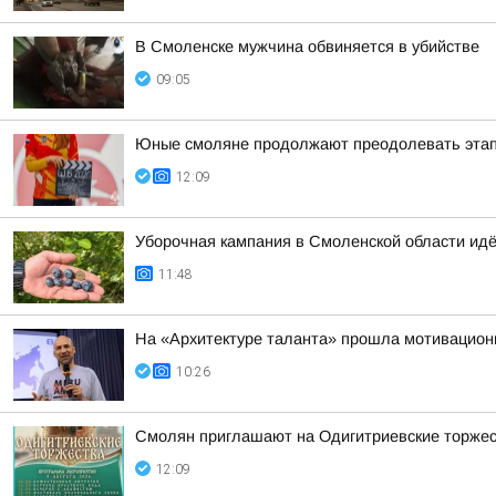
В Смоленске мужчина обвиняется в убийстве
09:05
Юные смоляне продолжают преодолевать этап
12:09
Уборочная кампания в Смоленской области ид
11:48
На «Архитектуре таланта» прошла мотивацион
10:26
Смолян приглашают на Одигитриевские торжест
12:09