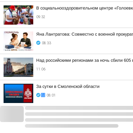
В социальнооздоровительном центре «Голоевк
09:32
Яна Лантратова: Совместно с военной прокура
08:33
Над российскими регионами за ночь сбили 605
11:06
За сутки в Смоленской области
08:01