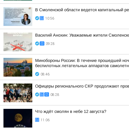
В Смоленской области ведется капитальный р
10:56
Василий Анохин: Уважаемые жители Смоленско
09:28
Минобороны России: В течение прошедшей ночи 
беспилотных летательных аппаратов самолетног
08:46
Офицеры регионального СКР продолжают прово
08:28
Что ждёт смолян в небе 12 августа?
11:06