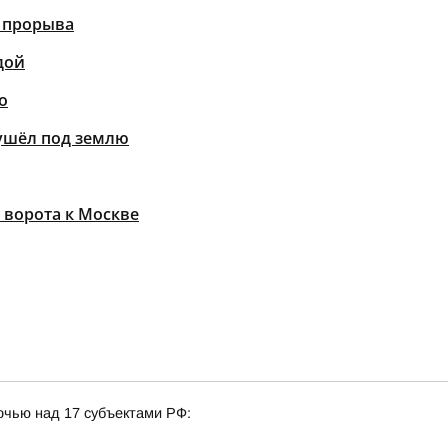
о прорыва
дой
о
 ушёл под землю
 ворота к Москве
очью над 17 субъектами РФ: