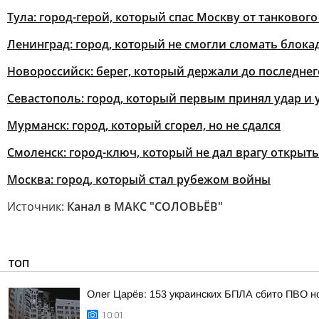
Тула: город-герой, который спас Москву от танковог
Ленинград: город, который не смогли сломать блока
Новороссийск: берег, который держали до последнег
Севастополь: город, который первым принял удар и
Мурманск: город, который сгорел, но не сдался
Смоленск: город-ключ, который не дал врагу открыть
Москва: город, который стал рубежом войны
Источник:
Канал в МАКС "СОЛОВЬЁВ"
ТОП
Олег Царёв: 153 украинских БПЛА сбито ПВО н
10:01