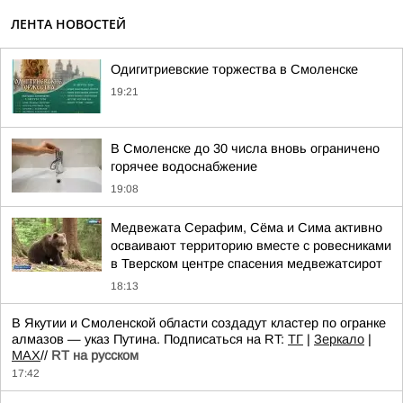
ЛЕНТА НОВОСТЕЙ
Одигитриевские торжества в Смоленске
19:21
В Смоленске до 30 числа вновь ограничено
горячее водоснабжение
19:08
Медвежата Серафим, Сёма и Сима активно
осваивают территорию вместе с ровесниками
в Тверском центре спасения медвежатсирот
18:13
В Якутии и Смоленской области создадут кластер по огранке
алмазов — указ Путина. Подписаться на RT:
ТГ
|
Зеркало
|
MAX
//
RT на русском
17:42