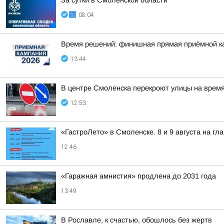
За сутки в Смоленской области
08:04
Время решений: финишная прямая приёмной к
13:44
В центре Смоленска перекроют улицы на врем
12:53
«ГастроЛето» в Смоленске. 8 и 9 августа на гл
12:46
«Гаражная амнистия» продлена до 2031 года
13:49
В Рославле, к счастью, обошлось без жертв