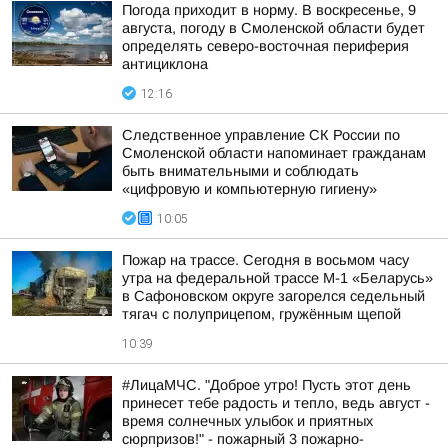
Погода приходит в норму. В воскресенье, 9
августа, погоду в Смоленской области будет
определять северо-восточная периферия
антициклона
12:16
Следственное управление СК России по
Смоленской области напоминает гражданам
быть внимательными и соблюдать
«цифровую и компьютерную гигиену»
10:05
Пожар на трассе. Сегодня в восьмом часу
утра на федеральной трассе М-1 «Беларусь»
в Сафоновском округе загорелся седельный
тягач с полуприцепом, гружённым щепой
10:39
#ЛицаМЧС. "Доброе утро! Пусть этот день
принесет тебе радость и тепло, ведь август -
время солнечных улыбок и приятных
сюрпризов!" - пожарный 3 пожарно-