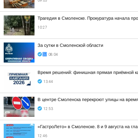
09:05
Трагедия в Смоленске. Прокуратура начала пр
10:27
За сутки в Смоленской области
08:04
Время решений: финишная прямая приёмной к
13:44
В центре Смоленска перекроют улицы на врем
12:53
«ГастроЛето» в Смоленске. 8 и 9 августа на гл
12:46