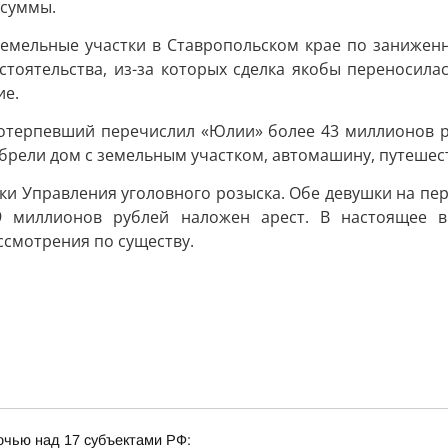
 суммы.
мельные участки в Ставропольском крае по заниженн
стоятельства, из-за которых сделка якобы переносила
ие.
потерпевший перечислил «Юлии» более 43 миллионов руб
обрели дом с земельным участком, автомашину, путешес
ики Управления уголовного розыска. Обе девушки на пе
9 миллионов рублей наложен арест. В настоящее в
ссмотрения по существу.
очью над 17 субъектами РФ: