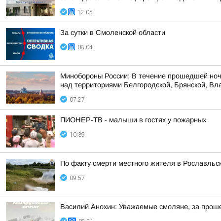
12:05
За сутки в Смоленской области
08:04
Минобороны России: В течение прошедшей ноч
над территориями Белгородской, Брянской, Вла
07:27
ПИОНЕР-ТВ - малыши в гостях у пожарных
10:39
По факту смерти местного жителя в Рославльс
09:57
Василий Анохин: Уважаемые смоляне, за прош