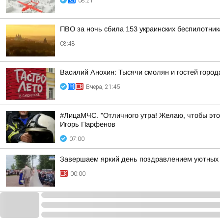
08:21
ПВО за ночь сбила 153 украинских беспилотни
08:48
Василий Анохин: Тысячи смолян и гостей город
Вчера, 21:45
#ЛицаМЧС. "Отличного утра! Желаю, чтобы это
Игорь Парфенов
07:00
Завершаем яркий день поздравлением уютных 
00:00