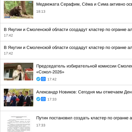
Медвежата Серафим, Сёма и Сима активно осв
18:13
В Якутии и Смоленской области создадут кластер по огранке а
17:42
В Якутии и Смоленской области создадут кластер по огранке а
17:42
Председатель избирательной комиссии Смолен
«Сокол-2026»
17:42
Александр Новиков: Сегодня мы отмечаем День
17:33
Путин постановил создать кластер по огранке 
17:33