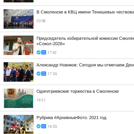
В Смоленске в КВЦ имени Тенишевых чествова
20:08
Председатель избирательной комиссии Смолен
«Сокол-2026»
17:42
Александр Новиков: Сегодня мы отмечаем День
17:33
Одигитриевские торжества в Смоленске
19:21
Рубрика #АрхивныеФото. 2021 год
16:33