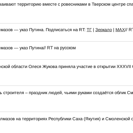
аивают территорию вместе с ровесниками в Тверском центре сп
лмазов — указ Путина. Подписаться на RT:
ТГ
|
Зеркало
|
MAX
//
RT
лмазов — указ Путина//
RT на русском
ской области Олеся Жукова приняла участие в открытии XXXVII
 строителя – праздник людей, чьими руками создаётся облик См
алмазов на территориях Республики Саха (Якутия) и Смоленской 