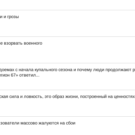
и и грозы
е взорвать военного
доемах с начала купального сезона и почему люди продолжают р
гион 67» ответил...
ская сила и ловкость, это образ жизни, построенный на ценностя
льзователи массово жалуются на сбои