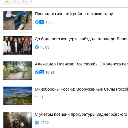
Профилактический рейд в летнюю жару
16:03
До большого концерта звёзд на площади Ленин
16:03
Александр Новиков: Все службы Смоленска пер
19:34
Минобороны России: Вооруженные Силы Россий
11:48
С учетом позиции прокуратуры Заднепровского
17:22