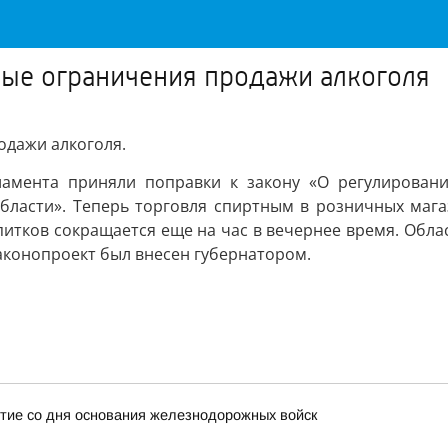
вые ограничения продажи алкоголя
одажи алкоголя.
рламента приняли поправки к закону «О регулирован
бласти». Теперь торговля спиртным в розничных магаз
итков сокращается еще на час в вечернее время. Областн
 законопроект был внесен губернатором.
тие со дня основания железнодорожных войск