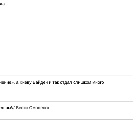
ода
нение», а Киеву Байден и так отдал слишком много
ельны!//
Вести-Смоленск