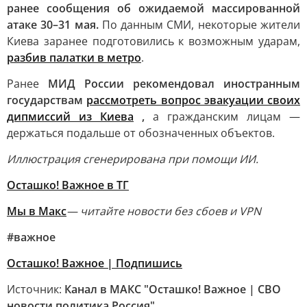
ранее сообщения об ожидаемой массированной
атаке 30–31 мая.
По данным СМИ, некоторые жители
Киева заранее подготовились к возможным ударам,
разбив палатки в метро
.
Ранее
МИД России рекомендовал иностранным
государствам
рассмотреть вопрос эвакуации своих
дипмиссий из Киева
,
а гражданским лицам —
держаться подальше от обозначенных объектов.
Иллюстрация сгенерирована при помощи ИИ.
Осташко! Важное в ТГ
Мы в Макс
— читайте новости без сбоев и VPN
#важное
Осташко! Важное | Подпишись
Источник:
Канал в МАКС "Осташко! Важное | СВО
новости политика Россия"