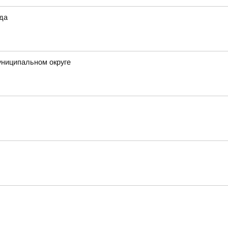
ода
униципальном округе