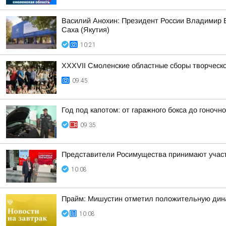
Василий Анохин: Президент России Владимир В
Саха (Якутия)
10:21
XXXVII Смоленские областные сборы творческ
09:45
Год под капотом: от гаражного бокса до гоночно
09:35
Представители Росимущества принимают участ
10:08
Прайм: Мишустин отметил положительную дин
10:08