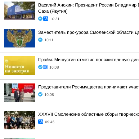
Василий Анохин: Президент России Владимир В
Саха (Якутия)
10:21
Заместитель прокурора Смоленской области Д
10:11
Прайм: Мишустин отметил положительную дин
10:08
Представители Росимущества принимают участ
10:08
XXXVII Смоленские областные сборы творческ
09:45