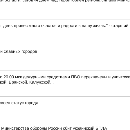
 области, сегодня днем над территорией региона силами Минис
т день принес много счастья и радости в вашу жизнь." - старш
и славных городов
 до 20.00 мск дежурными средствами ПВО перехвачены и уничтож
ой, Брянской, Калужской...
воен статус города
 Министерства обороны России сбит украинский БПЛА