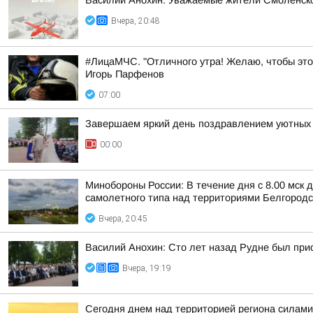
Василий Анохин: Уважаемые жители Смоленской
Вчера, 20:48
#ЛицаМЧС. "Отличного утра! Желаю, чтобы это
Игорь Парфенов
07:00
Завершаем яркий день поздравлением уютных 
00:00
Минобороны России: В течение дня с 8.00 мск
самолетного типа над территориями Белгородск
Вчера, 20:45
Василий Анохин: Сто лет назад Рудне был прис
Вчера, 19:19
Сегодня днем над территорией региона силами