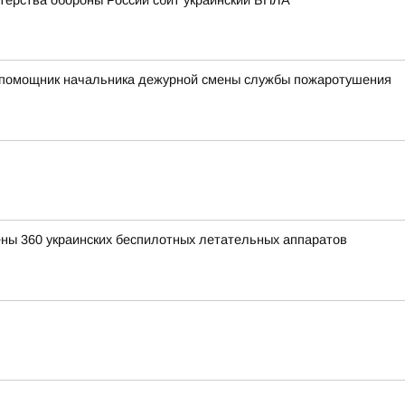
терства обороны России сбит украинский БПЛА
ий помощник начальника дежурной смены службы пожаротушения
ены 360 украинских беспилотных летательных аппаратов